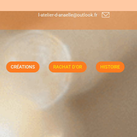
l-atelier-d-anaelle@outlook.fr
CRÉATIONS
RACHAT D’OR
HISTOIRE