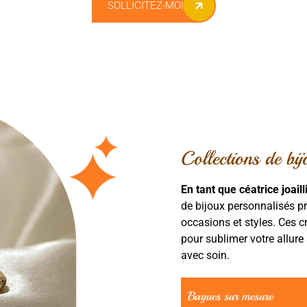
SOLLICITEZ-MOI
Collections de bi
En tant que céatrice joail
de bijoux personnalisés p
occasions et styles. Ces c
pour sublimer votre allure
avec soin.
Bagues sur mesure